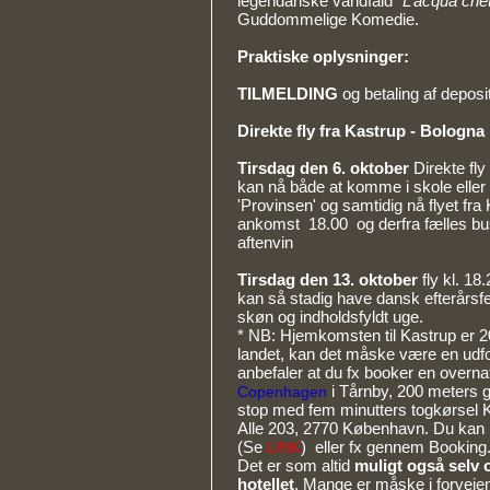
legendariske vandfald
”L’acqua che
Guddommelige Komedie.
Praktiske oplysninger:
TILMELDING
og betaling af depos
Direkte fly fra Kastrup - Bologna
Tirsdag den 6. oktober
Direkte fly
kan nå både at komme i skole eller 
'Provinsen' og samtidig nå flyet fra
ankomst 18.00 og derfra fælles bus 
aftenvin
Tirsdag den 13. oktober
fly kl. 1
kan så stadig have dansk efterårsferie
skøn og indholdsfyldt uge.
* NB: Hjemkomsten til Kastrup er 20
landet, kan det måske være en udfor
anbefaler at du fx booker en overna
i Tårnby, 200 meters g
Copenhagen
stop med fem minutters togkørsel
Alle 203, 2770 København. Du kan 
(Se
) eller fx gennem Booking
LINK
Det er som altid
muligt også selv og
hotellet
. Mange er måske i forvejen 