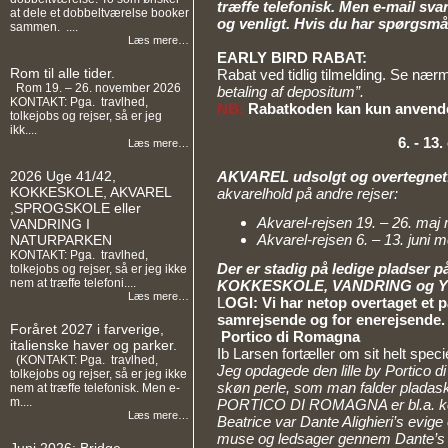
træffe telefonisk. Men e-mail sva
at dele et dobbeltværelse booker
og venligt. Hvis du har spørgsmål
sammen. ....
Læs mere…
EARLY BIRD RABAT:
Rom til alle tider.
Rabat ved tidlig tilmelding. Se n
Rom 19. – 26. november 2026
betaling af depositum”.
KONTAKT: Pga. travlhed,
NB:
Rabatkoden kan kun anvendes
tolkejobs og rejser, så er jeg
ikk....
6. - 13
Læs mere…
AKVAREL udsolgt og overtegnet
2026 Uge 41/42,
KOKKESKOLE, AKVAREL
akvarelhold på andre rejser:
,SPROGSKOLE eller
Akvarel-rejsen 19. – 26. ma
VANDRING I
Akvarel-rejsen 6. – 13. juni 
NATURPARKEN
KONTAKT: Pga. travlhed,
Der er stadig på ledige pladser 
tolkejobs og rejser, så er jeg ikke
nem at træffe telefoni....
KOKKESKOLE, VANDRING og YOG
Læs mere…
L
OGI: Vi har netop overtaget et pa
samrejsende og for enerejsende.
Foråret 2027 i farverige,
Portico di Romagna
italienske haver og parker.
Ib Larsen fortæller om sit helt speci
(KONTAKT: Pga. travlhed,
Jeg opdagede den lille by Portico 
tolkejobs og rejser, så er jeg ikke
skøn perle, som man falder pladask
nem at træffe telefonisk. Men e-
m....
PORTICO DI ROMAGNA er bl.a. ken
Læs mere…
Beatrice var Dante Alighieri’s evige
muse og ledsager gennem Dante’s 