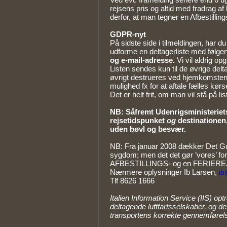
rejsens pris og altid med fradrag af
derfor, at man tegner en Afbestilling
GDPR-nyt
På sidste side i tilmeldingen, har d
udforme en deltagerliste med følge
og e-mail-adresse.
Vi vil aldrig op
Listen sendes kun til de øvrige delt
øvrigt destrueres ved hjemkomsten f
mulighed fx for at aftale fælles kørse
Det er helt frit, om man vil stå på lis
NB: Såfremt Udenrigsministeriets
rejsetidspunket
og
destinationen,
uden bøvl og besvær.
NB: Fra januar 2008 dækker Det Gu
sygdom; men det det gør ’vores’ fo
AFBESTILLINGS- og en FERIER
Nærmere oplysninger Ib Larsen,
ib
Tlf 8626 1666
Italien Information Service (IIS) op
deltagende luftfartsselskaber, og de
transportens korrekte gennemførel