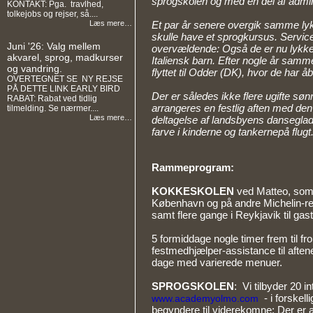
sprogskolen og med en del af admini
KONTAKT: Pga. travlhed,
tolkejobs og rejser, så....
Et par år senere overgik samme lykk
Læs mere…
skulle have et sprogkursus. Serv
Juni '26: Valg mellem
overvældende: Også de er nu lykkeli
akvarel, sprog, madkurser
Italiensk barn. Efter nogle år samm
og vandring.
flyttet til Odder (DK), hvor de har å
OVERTEGNET SE NY REJSE
PÅ DETTE LINK EARLY BIRD
Der er således ikke flere ugifte sønn
RABAT: Rabat ved tidlig
arrangeres en festlig aften med de
tilmelding. Se nærmer....
Læs mere…
deltagelse af landsbyens dansegla
farve i kinderne og tankernepå flugt
Rammeprogram:
KOKKESKOLEN
ved Matteo, som
København og på andre Michelin-re
samt flere gange i Reykjavik til ga
5 formiddage nogle timer frem til f
festmedhjælper-assistance til aftene
dage med varierede menuer.
SPROGSKOLEN
: Vi tilbyder 20 i
- i forskelli
www.academyolmo.com
begyndere til viderekomne: Der er a