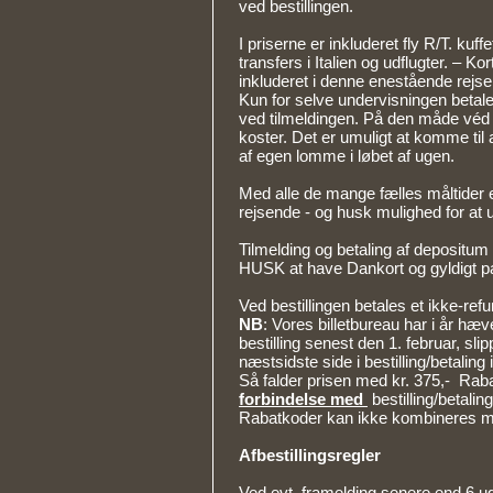
ved bestillingen.
I priserne er inkluderet fly R/T. kuff
transfers i Italien og udflugter. – Kor
inkluderet i denne enestående rejse
Kun for selve undervisningen betale
ved tilmeldingen. På den måde véd 
koster. Det er umuligt at komme til
af egen lomme i løbet af ugen.
Med alle de mange fælles måltider e
rejsende - og husk mulighed for at 
Tilmelding og betaling af depositum 
HUSK at have Dankort og gyldigt pa
Ved bestillingen betales et ikke-ref
NB
: Vores billetbureau har i år hæve
bestilling senest den 1. februar, sli
næstsidste side i bestilling/betali
Så falder prisen med kr. 375,- Raba
forbindelse med
bestilling/betali
Rabatkoder kan ikke kombineres me
Afbestillingsregler
Ved evt. framelding senere end 6 ug