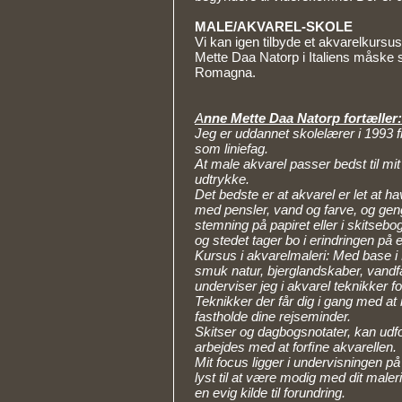
MALE/AKVAREL-SKOLE
Vi kan igen tilbyde et akvarelkurs
Mette Daa Natorp i Italiens måske s
Romagna.
A
nne Mette Daa Natorp fortæller:
Jeg er uddannet skolelærer i 1993 
som liniefag.
At male akvarel passer bedst til mi
udtrykke.
Det bedste er at akvarel er let at 
med pensler, vand og farve, og ge
stemning på papiret eller i skitsebo
og stedet tager bo i erindringen på
Kursus i akvarelmaleri: Med bas
smuk natur, bjerglandskaber, vandfa
underviser jeg i akvarel teknikker 
Teknikker der får dig i gang med a
fastholde dine rejseminder.
Skitser og dagbogsnotater, kan udfo
arbejdes med at forﬁne akvarellen.
Mit focus ligger i undervisningen p
lyst til at være modig med dit maler
en evig kilde til forundring.