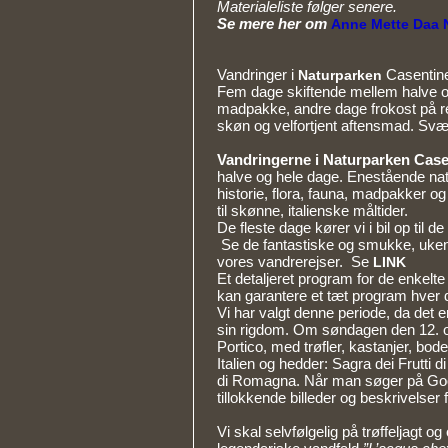
Materialeliste følger senere.
Se mere her om
Anne Mette Daa 
Vandringer i
Casentine
Naturparken
Fem dage skiftende mellem halve 
madpakke, andre dage frokost på ref
skøn og velfortjent aftensmad. Svæ
Vandringerne i Naturparken Case
halve og hele dage. Enestående natu
historie, flora, fauna, madpakker o
til skønne, italienske måltider.
De fleste dage kører vi i bil op til 
Se de fantastiske og smukke, ukend
vores vandrerejser. Se
LINK
Et detaljeret program for de enkelt
kan garantere et tæt program hver 
Vi har valgt denne periode, da det e
sin rigdom. Om søndagen den 12. ok
Portico, med trøfler, kastanjer, bode
Italien og hedder: Sagra dei Frutti di
di Romagna. Når man søger på Go
tillokkende billeder og beskrivelser 
Vi skal selvfølgelig på trøffeljagt o