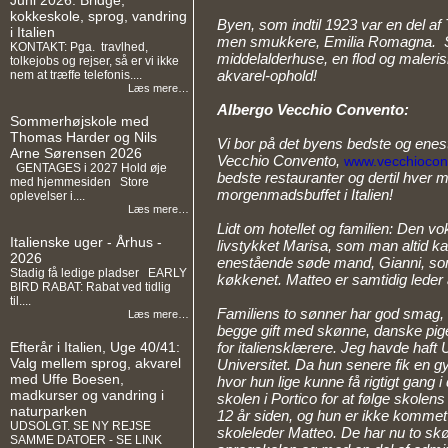
Juni 2026: Bridge,
kokkeskole, sprog, vandring
Byen, som indtil 1923 var en del af
i Italien
men smukkere, Emilia Romagna. Smu
KONTAKT: Pga. travlhed,
middelalderhuse, en flod og maleris
tolkejobs og rejser, så er vi ikke
akvarel-ophold!
nem at træffe telefonis....
Læs mere…
Albergo Vecchio Convento:
Sommerhøjskole med
Thomas Harder og Nils
Vi bor på det byens bedste og enest
Arne Sørensen 2026
Vecchio Convento,
www.vecchioconv
GENTAGES i 2027 Hold øje
bedste restauranter og dertil hver
med hjemmesiden Store
morgenmadsbuffet i Italien!
oplevelser i....
Læs mere…
Lidt om hotellet og familien: Den v
Italienske uger - Århus -
livstykket Marisa, som man altid ka
2026
enestående søde mand, Gianni, s
Stadig få ledige pladser EARLY
køkkenet. Matteo er samtidig leder 
BIRD RABAT: Rabat ved tidlig
til....
Familiens to sønner har god smag, 
Læs mere…
begge gift med skønne, danske pige
for italiensklærere. Jeg havde haft
Efterår i Italien, Uge 40/41:
Valg mellem sprog, akvarel
Universitet. Da hun senere fik en g
med Uffe Boesen,
hvor hun lige kunne få rigtigt gang i
madkurser og vandring i
skolen i Portico for at følge skole
naturparken
12 år siden, og hun er ikke kommet
UDSOLGT. SE NY REJSE
skoleleder Matteo. De har nu to sk
SAMME DATOER - SE LINK