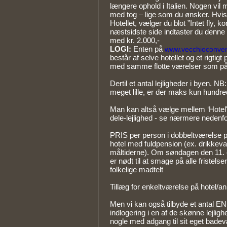
længere ophold i Italien. Nogen vil
med tog – lige som du ønsker. Hvis du
Hotellet, vælger du blot ”Intet fly, k
næstsidste side indtaster du denne 
med kr. 2.000,-
LOGI:
Enten på
www.vecchioconvent
består af selve hotellet og et rigti
med samme flotte værelser som på 
Dertil et antal lejligheder i byen. 
meget lille, er der maks kun hundred
Man kan altså vælge mellem ‘Hotel' i
dele-lejlighed - se nærmere nedenfo
PRIS per person i dobbeltværelse på 
hotel med fuldpension (ex. drikkevar
måltiderne). Om søndagen den 11. o
er nødt til at smage på alle fristels
folkelige madtelt
Tillæg for enkeltværelse på hotel/an
Men vi kan også tilbyde et antal
indlogering i en af de skønne lejlig
nogle med adgang til sit eget bade