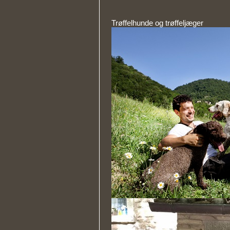
Trøffelhunde og trøffeljæger