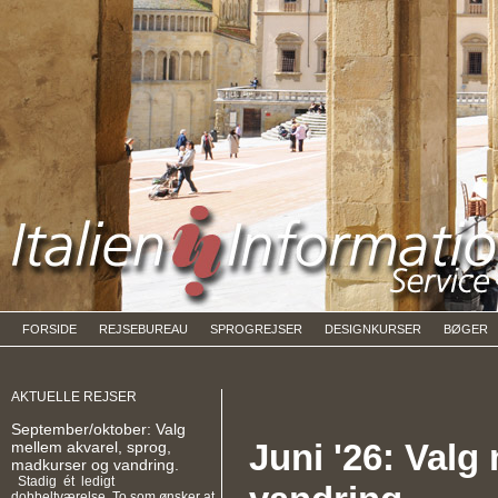
FORSIDE
REJSEBUREAU
SPROGREJSER
DESIGNKURSER
BØGER
AKTUELLE REJSER
September/oktober: Valg
Juni '26: Valg
mellem akvarel, sprog,
madkurser og vandring.
Stadig ét ledigt
dobbeltværelse. To som ønsker at