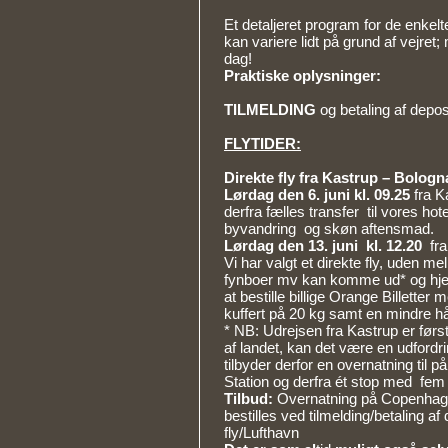
Et detaljeret program for de enkel
kan variere lidt på grund af vejret
dag!
Praktiske oplysninger:
TILMELDING
og betaling af depo
FLYTIDER:
Direkte fly fra Kastrup – Bologn
Lørdag den 6. juni kl. 09.25
fra 
derfra fælles transfer til vores hote
byvandring og skøn aftensmad.
Lørdag den 13. juni kl. 12.20
fr
Vi har valgt et direkte fly, uden m
fynboer mv kan komme ud* og hje
at bestille billige Orange Billett
kuffert på 20 kg samt en mindre h
* NB: Udrejsen fra Kastrup er førs
af landet, kan det være en udfordrin
tilbyder derfor en overnatning til p
Station og derfra ét stop med fem
Tilbud:
Overnatning på Copenhagen
bestilles ved tilmelding/betaling
fly/Lufthavn