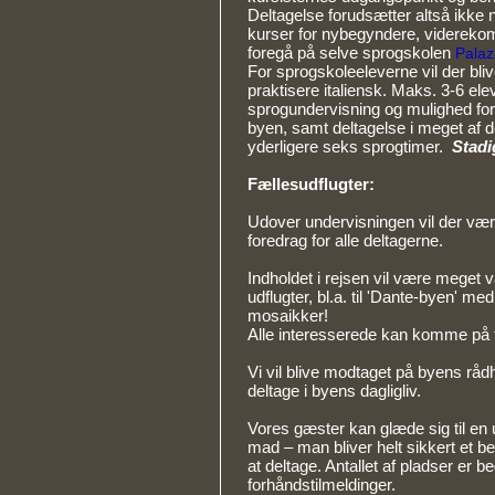
Deltagelse forudsætter altså ikke 
kurser for nybegyndere, videreko
foregå på selve sprogskolen
Palaz
For sprogskoleeleverne vil der blive
praktisere italiensk. Maks. 3-6 ele
sprogundervisning og mulighed fore
byen, samt deltagelse i meget af d
yderligere seks sprogtimer.
Stadig
Fællesudflugter:
Udover undervisningen vil der være
foredrag for alle deltagerne.
Indholdet i rejsen vil være meget va
udflugter, bl.a. til 'Dante-byen' 
mosaikker!
Alle interesserede kan komme på tr
Vi vil blive modtaget på byens rådh
deltage i byens dagligliv.
Vores gæster kan glæde sig til en 
mad – man bliver helt sikkert et 
at deltage. Antallet af pladser er 
forhåndstilmeldinger.