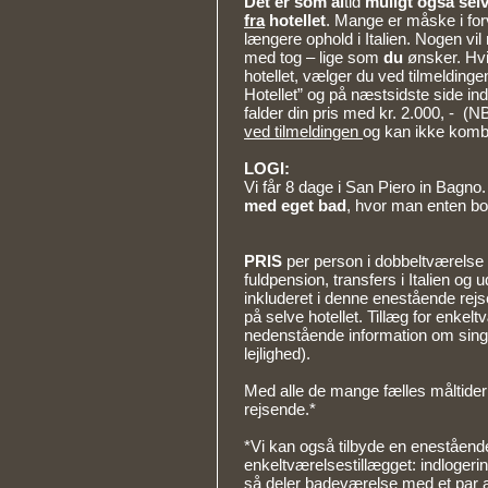
Det er som al
tid
muligt også selv 
fra
hotellet
. Mange er måske i forve
længere ophold i Italien. Nogen vi
med tog – lige som
du
ønsker. Hvis
hotellet, vælger du ved tilmeldingen 
Hotellet” og på næstsidste side i
falder din pris med kr. 2.000, - (
ved tilmeldingen
og kan ikke komb
LOGI:
Vi får 8 dage i San Piero in Bagno.
med eget bad
, hvor man enten bor
PRIS
per person i dobbeltværelse k
fuldpension, transfers i Italien og 
inkluderet i denne enestående rej
på selve hotellet. Tillæg for enkel
nedenstående information om singl
lejlighed).
Med alle de mange fælles måltider
rejsende.*
*Vi kan også tilbyde en enestående
enkeltværelsestillægget: indlogeri
så deler badeværelse med et par an