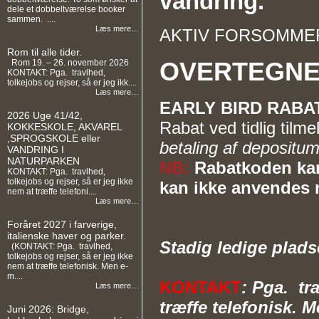
vandring.
dele et dobbeltværelse booker
sammen. ....
Læs mere…
AKTIV FORSOMMER
Rom til alle tider.
OVERTEGNE
Rom 19. – 26. november 2026
KONTAKT: Pga. travlhed,
tolkejobs og rejser, så er jeg ikk....
Læs mere…
EARLY BIRD RABAT
2026 Uge 41/42,
Rabat ved tidlig til
KOKKESKOLE, AKVAREL
,SPROGSKOLE eller
betaling af depositum
VANDRING I
NATURPARKEN
NB:
Rabatkoden kan
KONTAKT: Pga. travlhed,
tolkejobs og rejser, så er jeg ikke
kan ikke anvendes 
nem at træffe telefoni....
Læs mere…
Foråret 2027 i farverige,
italienske haver og parker.
Stadig ledige plads
(KONTAKT: Pga. travlhed,
tolkejobs og rejser, så er jeg ikke
nem at træffe telefonisk. Men e-
m....
KONTAKT
: Pga. tr
Læs mere…
træffe telefonisk. 
Juni 2026: Bridge,