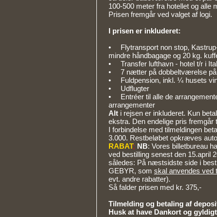
100-500 meter fra hotellet og alle m
Prisen fremgår ved valget af logi.
I prisen er inkluderet:
• Flytransport non stop, Kastrup-
mindre håndbagage og 20 kg. kuff
• Transfer lufthavn - hotel t/r i Ita
• 7 nætter på dobbeltværelse på 
• Fuldpension, inkl. ¼ husets vi
• Udflugter
• Entréer til alle de arrangement
arrangementer
Alt
i rejsen er inkluderet. Kun beta
ekstra. Den endelige pris fremgår t
I forbindelse med tilmeldingen bet
3.000. Restbeløbet opkræves autom
RABAT
;
NB
: Vores billetbureau ha
ved bestilling senest den 15.april 2
således: På næstsidste side i besti
GEBYR, som
skal anvendes ved 
evt. andre rabatter).
Så falder prisen med kr. 375,-
Tilmelding og betaling af deposi
Husk at have Dankort og gyldigt 