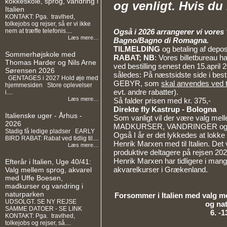
kokkeskole, sprog, vandring i
og venligt. Hvis du
Italien
KONTAKT: Pga. travlhed,
tolkejobs og rejser, så er vi ikke
nem at træffe telefonis....
Også i 2026 arrangerer vi vores '
Læs mere…
Bagno/Bagno di Romagna.
TILMELDING
og betaling af depos
Sommerhøjskole med
RABAT
;
NB
: Vores billetbureau ha
Thomas Harder og Nils Arne
ved bestilling senest den 15.april 2
Sørensen 2026
således: På næstsidste side i besti
GENTAGES i 2027 Hold øje med
GEBYR, som
skal anvendes ved 
hjemmesiden Store oplevelser
evt. andre rabatter).
i....
Læs mere…
Så falder prisen med kr. 375,-
Direkte fly Kastrup - Bologna
Italienske uger - Århus -
Som vanligt vil der være valg me
2026
MADKURSER, VANDRINGER o
Stadig få ledige pladser EARLY
Også I år er det lykkedes at lokke
BIRD RABAT: Rabat ved tidlig til....
Henrik Marxen med til Italien. Det 
Læs mere…
produktive deltagere på rejsen 202
Henrik Marxen har tidligere i mang
Efterår i Italien, Uge 40/41:
akvarelkurser i Grækenland.
Valg mellem sprog, akvarel
med Uffe Boesen,
madkurser og vandring i
naturparken
Forsommer
i Italien med valg 
UDSOLGT. SE NY REJSE
og na
SAMME DATOER - SE LINK
6. -1
KONTAKT: Pga. travlhed,
tolkejobs og rejser, så....