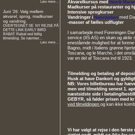
Akvarelkursus med
Læs mere…
Henrik Marx
Madkurser på restauranter og 
Juni '26: Valg mellem
Intensive sprogkurser
akvarel, sprog, madkurser
Vandringer i
med Dav
Naturparken
og vandring.
-masser af fælles udflugter
OVERTEGNET SE NY REJSE PÅ
DETTE LINK EARLY BIRD
I samarbejde med Foreningen Dante 
RABAT: Rabat ved tidlig
service (IIS AS) en skøn og aktiv r
tilmelding. Se nærmer....
enestående mulighed for at forene f
Læs mere…
Bagno, midt i Italiens grønne hje
Toscana, og le Marche, i det om
var en del af Toscana ind til 1923.
Tilmelding og betaling af depos
Husk at have Dankort og gyldigt 
NB: Vores billetbureau har hævet 
men ved tilmelding senest 1. apr
næstsidste side i betaling/besti
GEBYR, så falder prisen med kr
ved tilmeldingen
og kan ikke kombi
Vi har valgt at rejse i den første
rigtigt godt, mildt og ikke for va