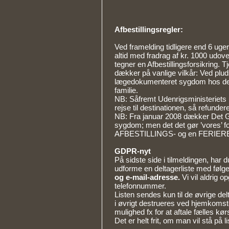
Afbestillingsregler:
Ved framelding tidligere end 6 uge
altid med fradrag af kr. 1000 udov
tegner en Afbestillingsforsikring. T
dækker på vanlige vilkår: Ved pluds
lægedokumenteret sygdom hos del
familie.
NB: Såfremt Udenrigsministeriets 
rejse til destinationen, så refunde
NB: Fra januar 2008 dækker Det G
sygdom; men det det gør ’vores’ f
AFBESTILLINGS- og en FERIE
GDPR-nyt
På sidste side i tilmeldingen, har 
udforme en deltagerliste med følg
og e-mail-adresse.
Vi vil aldrig o
telefonnummer.
Listen sendes kun til de øvrige de
i øvrigt destrueres ved hjemkomsten
mulighed fx for at aftale fælles kør
Det er helt frit, om man vil stå på li