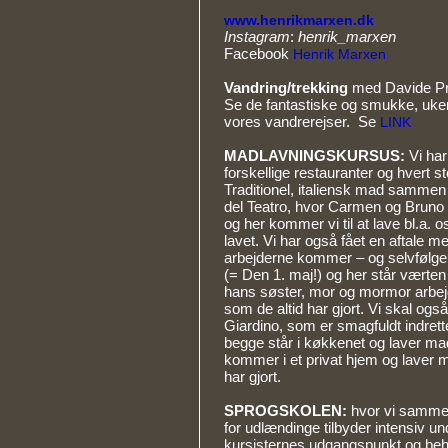
www.henrikmarxen.dk
Instagram
:
henrik_marxen
Facebook
Henrik Marxen
Vandring/trekking
med Davide Pr
Se de fantastiske og smukke, uken
vores vandrerejser. Se
LINK
MADLAVNINGSKURSUS:
Vi har
forskellige restauranter og hvert st
Traditionel, italiensk mad sammen
del Teatro, hvor Carmen og Bruno h
og her kommer vi til at lave bl.a. o
lavet. Vi har også fået en aftale m
arbejderne kommer – og selvfølge
(= Den 1. maj!) og her står vært
hans søster, mor og mormor arbejd
som de altid har gjort. Vi skal ogs
Giardino, som er smagfuldt indrett
begge står i køkkenet og laver ma
kommer i et privat hjem og laver
har gjort.
SPROGSKOLEN:
hvor vi sammen
for udlændinge tilbyder intensiv und
kursisternes udgangspunkt og be