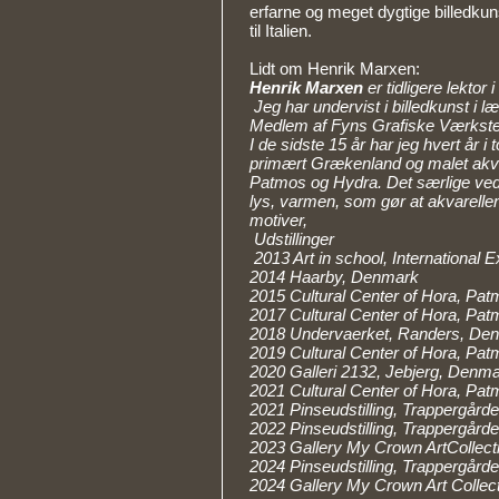
erfarne og meget dygtige billedk
til Italien.
Lidt om Henrik Marxen:
Henrik Marxen
er tidligere lektor 
Jeg har undervist i billedkunst i 
Medlem af Fyns Grafiske Værkst
I de sidste 15 år har jeg hvert år i
primært Grækenland og malet akvare
Patmos og Hydra. Det særlige ved
lys, varmen, som gør at akvarellen
motiver,
U
dstillinger
2013 Art in school, International 
2014 Haarby, Denmark
2015 Cultural Center of Hora, Pa
2017 Cultural Center of Hora, Pa
2018 Undervaerket, Randers, De
2019 Cultural Center of Hora, Pa
2020 Galleri 2132, Jebjerg, Denm
2021 Cultural Center of Hora, Pa
2021 Pinseudstilling, Trappergårde
2022 Pinseudstilling, Trappergårde
2023 Gallery My Crown ArtCollect
2024 Pinseudstilling, Trappergårde
2024 Gallery My Crown Art Collec