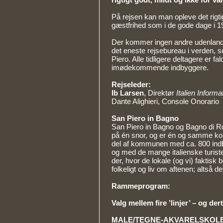
På rejsen kan man opleve det rigtig
gæstfrihed som i de gode dage i 196
Der kommer ingen andre udenlandske
det eneste rejsebureau i verden, 
Piero. Alle tidligere deltagere er f
imødekommende indbyggere.
Rejseleder:
Ib Larsen
, Direktør
Italien Inform
Dante Alighieri, Console Onorario
San Piero in Bagno
San Piero in Bagno og Bagno di Ro
på én snor, og er én og samme k
del af kommunen med ca. 800 indb
og med de mange italienske turiste
der, hvor de lokale (og vi) faktisk 
folkeligt og liv om aftenen; altså de
Rammeprogram:
Valg mellem fire ’linjer’ – og der
MALE/TEGNE-AKVARELSKOL